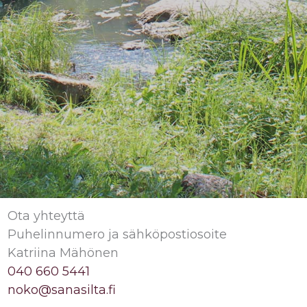
Ota yhteyttä
Puhelinnumero ja sähköpostiosoite
Katriina Mähönen
040 660 5441
noko@sanasilta.fi