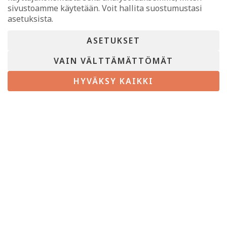
Katriina Mähönen
sivustoamme käytetään. Voit hallita suostumustasi
asetuksista.
noko@sanasilta.fi
Puh.
040 660 5441
ASETUKSET
Enebackantie 16
VAIN VÄLTTÄMÄTTÖMÄT
07945 Kuggom
HYVÄKSY KAIKKI
Valikko
Etusivu
Käännökset
Muut kielipalvelut
Eläintietokirjat