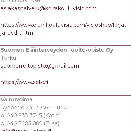
p. 045 639 1396
asiakaspalvelu@koirakouluvisio.com
https://www.elainkouluvisio.com/visioshop/kirjat-
ja-dvd-t.html
Suomen Eläinterveydenhuolto-opisto Oy
Turku
suomen.eltopisto@gmail.com
https://www.seto.fi
Vainuvoima
Rydöntie 24, 20360 Turku
p. 040 833 3745 (Katja)
p. 040 7405 889 (Elisa)