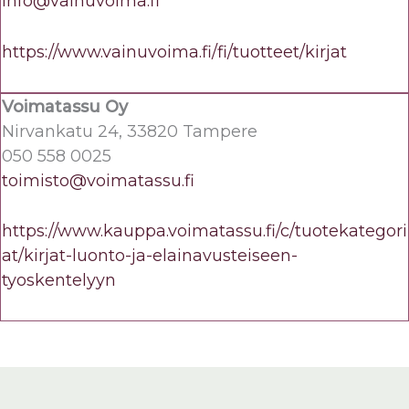
info@vainuvoima.fi
https://www.vainuvoima.fi/fi/tuotteet/kirjat
Voimatassu Oy
Nirvankatu 24, 33820 Tampere
050 558 0025
toimisto@voimatassu.fi
https://www.kauppa.voimatassu.fi/c/tuotekategori
at/kirjat-luonto-ja-elainavusteiseen-
tyoskentelyyn