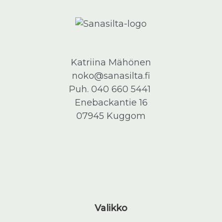
Katriina Mähönen
noko@sanasilta.fi
Puh.
040 660 5441
Enebackantie 16
07945 Kuggom
Valikko