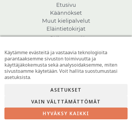
Etusivu
Käännökset
Muut kielipalvelut
Eläintietokirjat
Jälleenmyyjät
Kimppatilaukset
Käytämme evästeitä ja vastaavia teknologioita
Yhteystiedot
parantaaksemme sivuston toimivuutta ja
käyttäjäkokemusta sekä analysoidaksemme, miten
sivustoamme käytetään. Voit hallita suostumustasi
asetuksista.
ASETUKSET
VAIN VÄLTTÄMÄTTÖMÄT
Copyright © 2026 Sanasilta |
Tietosuojaseloste
| Sivuston
HYVÄKSY KAIKKI
toteutus
Digimys Oy