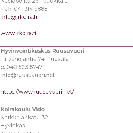
Näsiäpolku 26, Klaukkala
Puh. 041 314 9888
info@jrkoira.fi
www.jrkoira.fi
Hyvinvointikeskus Ruusuvuori
Hirvenojantie 74, Tuusula
p. 040 523 8747
info@ruusuvuori.net
https://www.ruusuvuori.net/
Koirakoulu Visio
Kerkkolankatu 32
Hyvinkää