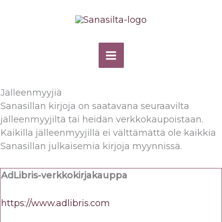
Siirry
sisältöön
Jälleenmyyjiä
Sanasillan kirjoja on saatavana seuraavilta
jälleenmyyjiltä tai heidän verkkokaupoistaan.
Kaikilla jälleenmyyjillä ei välttämättä ole kaikkia
Sanasillan julkaisemia kirjoja myynnissä.
AdLibris-verkkokirjakauppa
https://www.adlibris.com